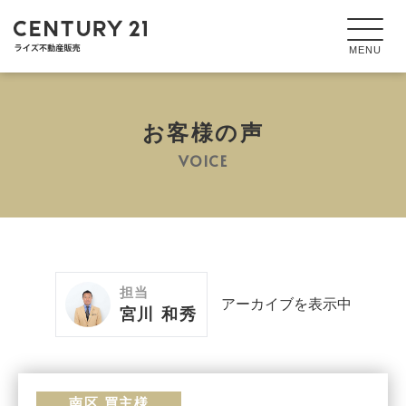
お客様の声
VOICE
担当
アーカイブを表示中
宮川 和秀
南区 買主様