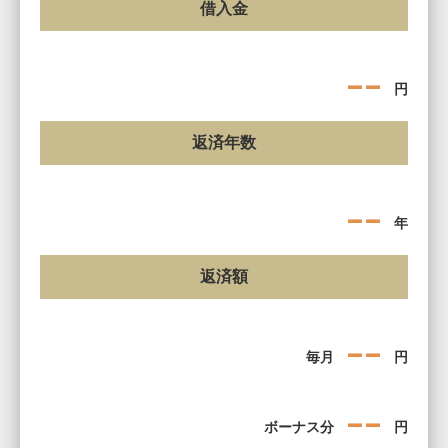
借入金
--
円
返済年数
--
年
返済額
--
毎月
円
--
ボーナス分
円